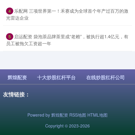
​乐配网 三项世界第一！禾赛成为全球首个年产过百万的激
4
光雷达企业
​启运配资 袋泡茶品牌茶里成“老赖”，被执行超1.4亿元，有
5
员工被拖欠工资超一年
辉煌配资
十大炒股杠杆平台
在线炒股杠杆公司
友情链接：
Powered by
辉煌配资
RSS地图
HTML地图
Copyright
© 2023-2026