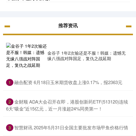
推荐资讯
金谷子 1年2次输还是不服！韩媒：遗憾无
缘八强战对阵国足，复仇之战延期
​融合配资 6月18日玉米期货收盘上涨0.17%，报2363元
1
​金财顺 ADA大会召开在即，港股创新药ETF(513120)连续
2
6天“吸金”近15亿元，近一月涨超24%同类第一！
​智慧财讯 2025年5月31日全国主要批发市场甲鱼价格行情
3