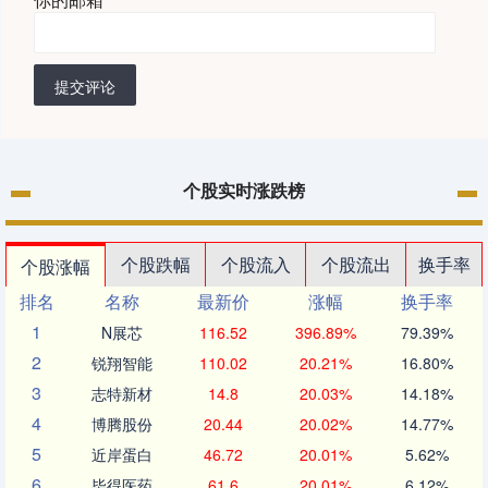
提交评论
个股实时涨跌榜
个股跌幅
个股流入
个股流出
换手率
个股涨幅
排名
名称
最新价
涨幅
换手率
1
N展芯
116.52
396.89%
79.39%
2
锐翔智能
110.02
20.21%
16.80%
3
志特新材
14.8
20.03%
14.18%
4
博腾股份
20.44
20.02%
14.77%
5
近岸蛋白
46.72
20.01%
5.62%
6
毕得医药
61.6
20.01%
6.12%