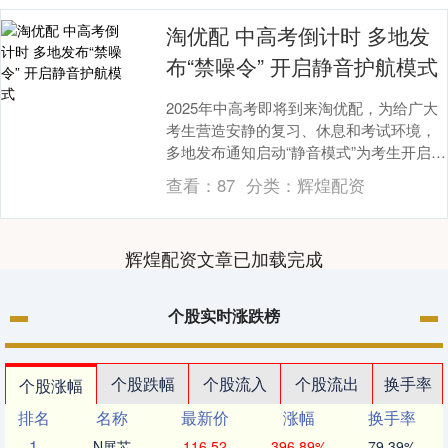
淘优配 中高考倒计时 多地发
布“禁噪令” 开启静音护航模式
2025年中高考即将到来淘优配，为给广大
考生营造安静的复习、休息和考试环境，
多地发布通知启动“静音模式”为考生开启静
音护航。....
查看：
87
分类：
辉煌配资
辉煌配资文章已加载完成
个股实时涨跌榜
个股跌幅
个股流入
个股流出
换手率
个股涨幅
排名
名称
最新价
涨幅
换手率
1
N展芯
116.52
396.89%
79.39%