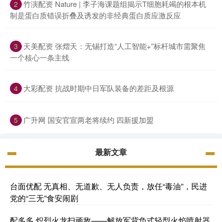
竹演配资 Nature | 李子海课题组揭示T细胞耗竭的根本机
2
制是蛋白质错误折叠及诱发的非经典蛋白质应激反应
天美配资 张熠天：无锡打造“人工智能+”标杆城市需聚焦
3
一个核心一条主线
大彩配资 抗战时期中日军队装备的差距及根源
4
广升网 国安官宣两老将续约 四新援加盟
5
最新文章
台面优配 无真相、无道歉、无人负责，放任“毒油”，民进
党的“三无”食安闹剧
配多多 炽烈火龙扫顽敌——解放军背负式轻型火焰喷射器