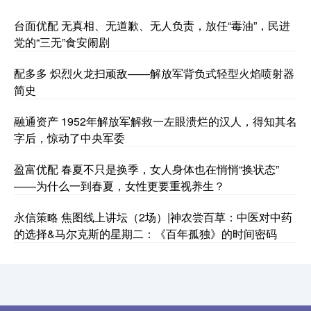
台面优配 无真相、无道歉、无人负责，放任“毒油”，民进
党的“三无”食安闹剧
配多多 炽烈火龙扫顽敌——解放军背负式轻型火焰喷射器
简史
融通资产 1952年解放军解救一左眼溃烂的汉人，得知其名
字后，惊动了中央军委
盈富优配 春夏不只是换季，女人身体也在悄悄“换状态”
——为什么一到春夏，女性更要重视养生？
永信策略 焦图线上讲坛（2场）|神农尝百草：中医对中药
的选择&马尔克斯的星期二：《百年孤独》的时间密码