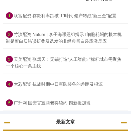
联富配资 存款利率跌破“1”时代 储户转战“新三金”配置
1
竹演配资 Nature | 李子海课题组揭示T细胞耗竭的根本机
2
制是蛋白质错误折叠及诱发的非经典蛋白质应激反应
天美配资 张熠天：无锡打造“人工智能+”标杆城市需聚焦
3
一个核心一条主线
大彩配资 抗战时期中日军队装备的差距及根源
4
广升网 国安官宣两老将续约 四新援加盟
5
最新文章